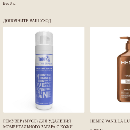
МАГАЗИН
+7 812 970 78 27
Вес 3 кг
ГАЛЕРЕЯ
CОЦИАЛЬНЫЕ СЕТИ
О ЗАГАРЕ
ДОПОЛНИТЕ ВАШ УХОД
ПОДГОТОВКА
УХОД
ОБУЧЕНИЕ
БЛОГ
О СТУДИИ
КОНТАКТЫ
ПОЛИТИКА
КОНФЕДЕНЦИАЛЬНОСТИ
DESIGN BY
SERGEY
BREUS
РЕМУВЕР (МУСС) ДЛЯ УДАЛЕНИЯ
HEMPZ VANILLA LU
МОМЕНТАЛЬНОГО ЗАГАРА С КОЖИ