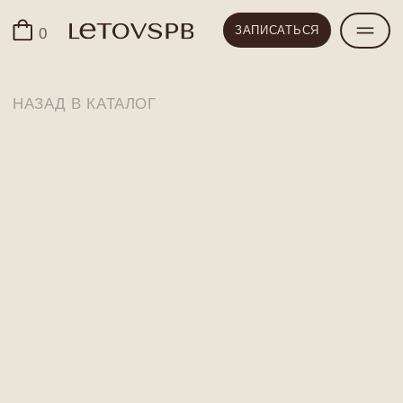
ЗАПИСЬ
ЗАКРЫТЬ
ЗАПИСАТЬСЯ
0
Оставьте ваши контакты
и мы скоро свяжемся с вами!
НАЗАД В КАТАЛОГ
УДОБНЫЙ СПОСОБ СВЯЗИ*
WHATS APP
MAX
TELEGRAM (укажите ник)