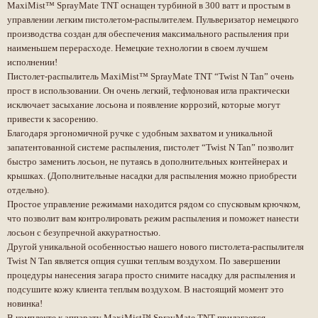
MaxiMist™ SprayMate TNT оснащен турбиной в 300 ватт и простым в
6 000 ₽
управлении легким пистолетом-распылителем. Пульверизатор немецкого
100 МИНУТ
производства создан для обеспечения максимального распыления при
10 000 ₽
200 МИНУТ
наименьшем перерасходе. Немецкие технологии в своем лучшем
12 000 ₽
исполнении!
300 МИНУТ
Пистолет-распылитель MaxiMist™ SprayMate TNT “Twist N Tan” очень
прост в использовании. Он очень легкий, тефлоновая игла практически
МАНИКЮР
исключает засыхание лосьона и появление коррозий, которые могут
привести к засорению.
СПА ДЛЯ РУК
990 ₽
Благодаря эргономичной ручке с удобным захватом и уникальной
запатентованной системе распыления, пистолет “Twist N Tan” позволит
2 000 ₽
КОМБИНИРОВАННЫЙ БЕЗ ПОКРЫТИЯ
быстро заменить лосьон, не путаясь в дополнительных контейнерах и
2 800 ₽
МАНИКЮР + ГЕЛЬ ЛАК
крышках. (Дополнительные насадки для распыления можно приобрести
2 300 ₽
отдельно).
МУЖСКОЙ МАНИКЮР
Простое управление режимами находится рядом со спусковым крючком,
1 500 ₽
что позволит вам контролировать режим распыления и поможет нанести
ДЕТСКИЙ МАНИКЮР
лосьон с безупречной аккуратностью.
500 ₽
ПОКРЫТИЕ ОБЫЧНЫМ ЛАКОМ
Другой уникальной особенностью нашего нового пистолета-распылителя
200 ₽
Twist N Tan является опция сушки теплым воздухом. По завершении
СНЯТИЕ ГЕЛЬ ЛАКА
процедуры нанесения загара просто снимите насадку для распыления и
В нашем салоне есть услуга дизайна, которая
оплачивается отдельно. С ценами вы можете
подсушите кожу клиента теплым воздухом. В настоящий момент это
ознакомиться в разделе
цены
или у мастера
новинка!
на приеме
В комплекте к аппарату MaxiMist™ SprayMate TNT прилагается