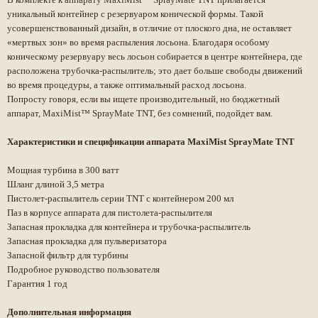
уникальный контейнер с резервуаром конической формы. Такой
ПЕДИКЮР
усовершенствованный дизайн, в отличие от плоского дна, не оставляет
«мертвых зон» во время распыления лосьона. Благодаря особому
СПА ДЛЯ НОГ
990 ₽
коническому резервуару весь лосьон собирается в центре контейнера, где
расположена трубочка-распылитель; это дает больше свободы движений
ПОЛНЫЙ ГИГИЕНИЧЕСКИЙ ПЕДИКЮР
3 400 ₽
С⦁ПОКРЫТИЕМ ГЕЛЬ ЛАК
во время процедуры, а также оптимальный расход лосьона.
2 800 ₽
Попросту говоря, если вы ищете производительный, но бюджетный
ПОЛНЫЙ ГИГИЕНИЧЕСКИЙ ПЕДИКЮР
аппарат, MaxiMist™ SprayMate TNT, без сомнений, подойдет вам.
1 800 ₽
ЭКСПРЕСС ПЕДИКЮР
3 300 ₽
Характеристики и спецификации аппарата MaxiMist
SprayMate
TNT
МУЖСКОЙ ПЕДИКЮР
300 ₽
Мощная турбина в 300 ватт
ПОКРЫТИЕ ОБЫЧНЫМ ЛАКОМ
200 ₽
Шланг длиной 3,5 метра
Пистолет-распылитель серии TNT с контейнером 200 мл
СНЯТИЕ ГЕЛЬ ЛАКА
В нашем салоне есть услуга дизайна, которая
оплачивается отдельно. С ценами вы можете
Паз в корпусе аппарата для пистолета-распылителя
А
ознакомиться в разделе
цены
или у мастера
Запасная прокладка для контейнера и трубочка-распылитель
К
на приеме
Запасная прокладка для пульверизатора
Запасной фильтр для турбины
ЗАПИСАТЬСЯ
АДРЕС СТУДИИ
РАЗДЕЛЫ
Подробное руководство пользователя
М.ПЕТРОГРАДСКАЯ
ГЛАВНАЯ
Гарантия 1 год
Нажимая на кнопку, вы соглашаетесь
МАЛЫЙ П.С 85
ПРОЦЕДУРЫ
с
политикой обработки данных
ЦЕНЫ
НОМЕР ДЛЯ СВЯЗИ
Дополнительная информация